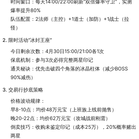
时间窗口：每天14:00/22:00刷新“双倍爆率守卫”，实测
爆率提升80%
队伍配置：2法师（主控）+1道士（加防）+1战士（拉
怪）
2. 限时活动“冰封王座”
今日剩余次数：4月30日15:00/21:00各1次
保底机制：参与3次必得完整两星印记
通关秘诀：优先击破四个角落的冰晶柱体（减少BOSS
90%减伤）
3. 交易行抄底策略
价格波动规律：
早8-10点：均价48万元宝（上班族上线前抛售）
晚20-22点：均价62万元宝（攻城战前刚需）
倒卖技巧：收购未鉴定印记（成本25万），20%概率赌出
两星