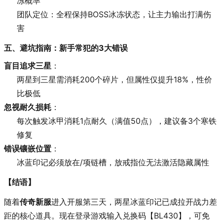
冻概率
团队定位：全程保持BOSS冰冻状态，让主力输出打满伤
害
五、避坑指南：新手常犯的3大错误
盲目追求三星
：
两星到三星需消耗200个碎片，但属性仅提升18%，性价
比极低
忽视耐久损耗
：
每次触发冰甲消耗1点耐久（满值50点），建议备3个寒铁
修复
错误镶嵌位置
：
冰蓝印记必须放在/项链槽，放戒指位无法激活隐藏属性
【结语】
随着
传奇新服
进入开服第三天，两星冰蓝印记已成拉开战力差
距的核心道具。现在登录游戏输入兑换码【BL430】，可免