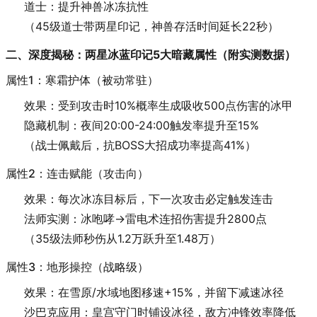
道士：提升神兽冰冻抗性
（45级道士带两星印记，神兽存活时间延长22秒）
二、深度揭秘：两星冰蓝印记5大暗藏属性（附实测数据）
属性1：寒霜护体（被动常驻）
效果：受到攻击时10%概率生成吸收500点伤害的冰甲
隐藏机制：夜间20:00-24:00触发率提升至15%
（战士佩戴后，抗BOSS大招成功率提高41%）
属性2：连击赋能（攻击向）
效果：每次冰冻目标后，下一次攻击必定触发连击
法师实测：冰咆哮→雷电术连招伤害提升2800点
（35级法师秒伤从1.2万跃升至1.48万）
属性3：地形操控（战略级）
效果：在雪原/水域地图移速+15%，并留下减速冰径
沙巴克应用：皇宫守门时铺设冰径，敌方冲锋效率降低