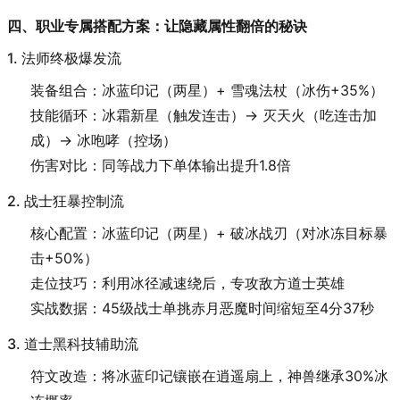
四、职业专属搭配方案：让隐藏属性翻倍的秘诀
1. 法师终极爆发流
装备组合：冰蓝印记（两星）+ 雪魂法杖（冰伤+35%）
技能循环：冰霜新星（触发连击）→ 灭天火（吃连击加
成）→ 冰咆哮（控场）
伤害对比：同等战力下单体输出提升1.8倍
2. 战士狂暴控制流
核心配置：冰蓝印记（两星）+ 破冰战刃（对冰冻目标暴
击+50%）
走位技巧：利用冰径减速绕后，专攻敌方道士英雄
实战数据：45级战士单挑赤月恶魔时间缩短至4分37秒
3. 道士黑科技辅助流
符文改造：将冰蓝印记镶嵌在逍遥扇上，神兽继承30%冰