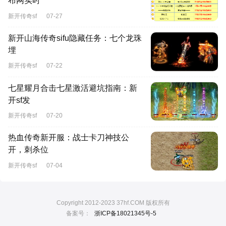
布网实时
新开传奇sf
07-27
新开山海传奇sifu隐藏任务：七个龙珠
埋
新开传奇sf
07-22
七星耀月合击七星激活避坑指南：新
开sf发
新开传奇sf
07-20
热血传奇新开服：战士卡刀神技公
开，刺杀位
新开传奇sf
07-04
Copyright 2012-2023 37hf.COM 版权所有
备案号：
浙ICP备18021345号-5