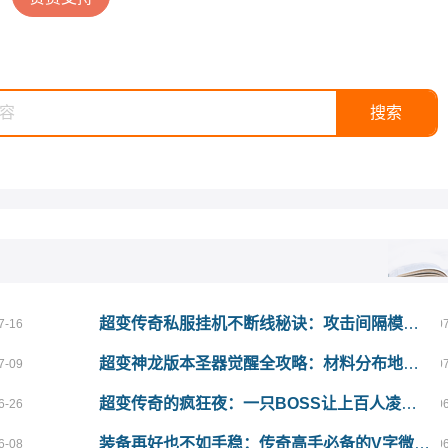
超变传奇私服挂机不断线秘诀：攻击间隔模拟真人操作设置详解
7-16
0
超变神龙版本圣器觉醒全攻略：材料分布地图与困难度评级一目了然
7-09
0
超变传奇的疯狂夜：一只BOSS让上百人凌晨三点在土城集结
6-26
0
装备再好也不如手稳：传奇高手必备的V字微操三连，你练到第几个？
6-08
0