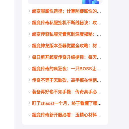
超变服属性选择：计算防御属性的实际收益与战略意义
超变传奇私服挂机不断线秘诀：攻击间隔模拟真人操作设置详解
超变传奇私服元素克制深度揭秘：别再盲目堆攻击，懂的人伤害已翻倍
超变神龙版本圣器觉醒全攻略：材料分布地图与困难度评级一目了然
每日新开超变传奇升级捷径：每天死磕3个经验任务，等级轻松甩开众人
超变传奇的疯狂夜：一只BOSS让上百人凌晨三点在土城集结
传奇不等于无脑砍，高手都在悄悄练习的三种微掌握几个？
装备再好也不如手稳：传奇高手必备的V字微操三连，你练到第几个？
盯了zhaosf一个月，终于看懂了哪些服能长期排在前面
超变传奇新开服必看：玉精心材料获取与使用全攻略（附高效技巧）