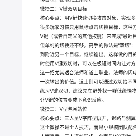
微操二：V键双切目标
核心要点：用V键快速切换攻击对象，实现多
很多玩家习惯只用鼠标点击切换目标，这种
V键（或者自定义的其他按键）来完成“最近
但单纯的切换还不够。高手的做法是“双切”
到附近另一个目标，继续输出。这样做的目
时使用V键双切时，可以在极短时间内让对
这一招尤其适合法师和道士职业。法师的闪
一次输出的价值。道士则可以通过双切给不
练习V键双切，建议先在野外找一群低级怪
让V键的位置变成下意识反应。
微操三：V型包围站位
核心要点：三人呈V字阵型展开，退路与侧翼
这个微操不是个人技巧，而是小规模团队配