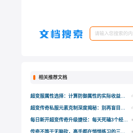
相关推荐文档
超变服属性选择：计算防御属性的实际收益与战略意义
0
超变传奇私服元素克制深度揭秘：别再盲目堆攻击，懂的人伤害已翻倍
0
每日新开超变传奇升级捷径：每天死磕3个经验任务，等级轻松甩开众人
0
传奇不等于无脑砍，高手都在悄悄练习的三种微掌握几个？
0