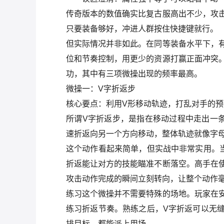
传奇版本的数值确实比复古服高出不少，攻
只要装备够好，冲进人群按住快捷键就行。
但实际情况并非如此。在同等装备水平下，
位和节奏控制，用更少的资源打赢正面冲突
功，其中有三项微操出现的频率最高。
微操一：V字折返步
核心要点：利用V形移动轨迹，打乱对手的预
所谓V字折返步，是指在移动过程中走出一
速折返向另一个方向移动，整体轨迹就像字母“
这个动作看起来简单，但实战中非常实用。
折返能让对方的技能瞄准不断落空。高手在
攻击动作完成的瞬间立刻转向，让整个动作
练习这个微操并不需要特殊的场地。玩家在
练习折返节奏。熟练之后，V字折返可以无
排目标，都能派上用场。