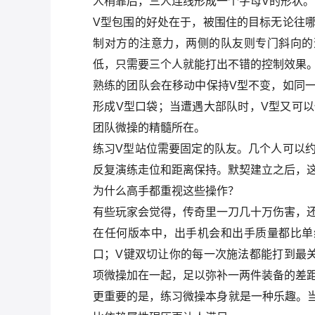
人稍靠后，三人连线形成一个字母V的形状。
V型包围的好处在于，被围住的目标无论往
制对方的注意力，两侧的队友则专门斜向的
低，只需要三个人就能打出不错的控制效果
熟练的团队会在移动中保持V型不变，如同
形成V型口袋；当遭遇大部队时，V型又可
团队微操的精髓所在。
练习V型站位需要固定的队友。几个人可以
反复演练走位和距离保持。默契建立之后，
为什么高手都重视这些操作？
有些玩家会觉得，传奇里一刀几十万伤害，
在任何版本中，出手机会和出手质量都比单
口；V键双切让你的每一次施法都能打到最关键
项微操加在一起，足以弥补一两件装备的差
更重要的是，练习微操本身就是一种乐趣。