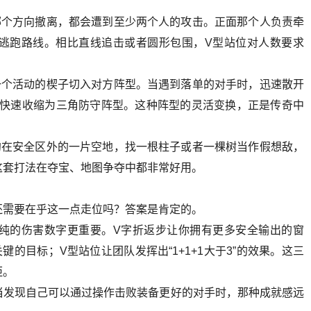
哪个方向撤离，都会遭到至少两个人的攻击。正面那个人负责牵
逃跑路线。相比直线追击或者圆形包围，V型站位对人数要求
。
一个活动的楔子切入对方阵型。当遇到落单的对手时，迅速散开
以快速收缩为三角防守阵型。这种阵型的灵活变换，正是传奇中
约在安全区外的一片空地，找一根柱子或者一棵树当作假想敌，
这套打法在夺宝、地图争夺中都非常好用。
还需要在乎这一点走位吗？答案是肯定的。
纯的伤害数字更重要。V字折返步让你拥有更多安全输出的窗
的目标；V型站位让团队发挥出“1+1+1大于3”的效果。这三
距。
当发现自己可以通过操作击败装备更好的对手时，那种成就感远