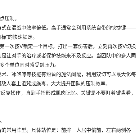
点压制。
方式在混战中效率偏低。高手通常会利用系统自带的快捷键——
目标”的快速锁定。
：第一次按V锁定一个目标，打出一套伤害后，立刻再次按V切换
的是让对手的治疗或者保护技能来不及反应。当团队中的多人同
方多个单位同时感受到压力。
电术、冰咆哮等技能有短暂的施法间隔，利用双切可以最大化每
同敌人套上诅咒或施毒，大大提升团队的压制效率。
物反复操作，直到手指形成肌肉记忆。关键是不要盯着键盘看，
。
合的常用阵型。具体站位是：前排一人居中偏前，左右两侧各一