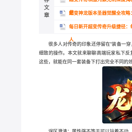
荐
文
倍
超变神龙版本圣器觉醒全攻略
章
每日新开超变传奇升级捷径：
人
很多人对传奇的印象还停留在“装备一穿
细致的操作。本文就来聊聊高端玩家私下反复
这些，就能在同一套装备下打出完全不同的
误区澄清：属性强不等于可以站着不动