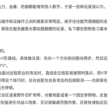
击力、血量、防御都能堆到惊人数字。于是一些新玩家误以为，
有操作和没操作之间的差距非常明显。高手往往能凭借细腻的走
。那些在服务器里长期站稳脚跟的玩家，私下都在默默练习基本
判。
条V形路线。具体做法是：先向一个方向斜向跑动两步，然后迅
V”。
当面对远程职业的攻击时，直线走位很容易被预判落点，而V字
使用这个技巧时，往往会配合自身攻击的后摇取消——也就是在
毫无停顿。
安全区或者野外空旷地带，对着地面或者一个固定参照物，反复
缝衔接进任何战斗场景，无论是躲避范围伤害，还是快速贴近后