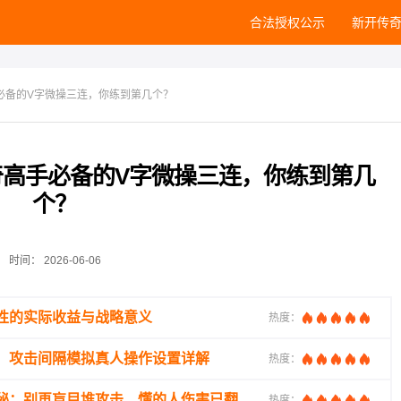
合法授权公示
新开传
必备的V字微操三连，你练到第几个？
高手必备的V字微操三连，你练到第几
个？
时间：
2026-06-06
性的实际收益与战略意义
热度：
：攻击间隔模拟真人操作设置详解
热度：
秘：别再盲目堆攻击，懂的人伤害已翻
热度：