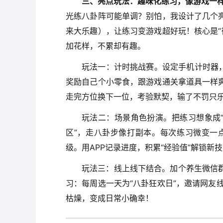
三、亮点玩法：趣味化练习，像游戏一
光练八卦阵可能单调？别怕，我设计了几个亮
来大乐趣），让练习变游戏超好玩！核心是“
加花样，不累却有趣。
玩法一：计时挑战赛。设定手机计时器
奖励自己个小零食，跟游戏通关拿道具一样爽
走完方位换下一位，考验默契，输了不罚只
玩法二：场景角色扮演。把练习想象成“
区”，走八卦步像打副本。每次练习微变一
级。用APP记录进度，积累“经验值”解锁新
玩法三：线上线下结合。加个养生微信群
习：每周选一天为“八卦狂欢日”，邀请网友
枯燥，变成日常小确幸！