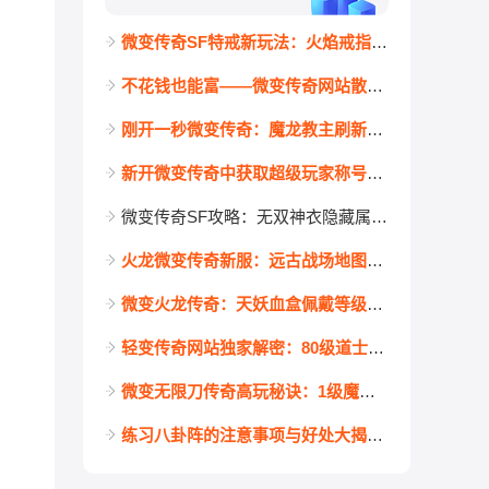
微变传奇SF特戒新玩法：火焰戒指配防御戒指，隐藏属性超乎想象
不花钱也能富——微变传奇网站散人玩家每日元宝任务全解析
刚开一秒微变传奇：魔龙教主刷新时间表及掉落屠龙几率全解析
新开微变传奇中获取超级玩家称号有什么好处？独家揭秘！
微变传奇SF攻略：无双神衣隐藏属性激活指南，最强搭配一网打尽
火龙微变传奇新服：远古战场地图的门槛全揭秘
微变火龙传奇：天妖血盒佩戴等级详解与装备搭配攻略
轻变传奇网站独家解密：80级道士究竟能带几个护卫？玩法大公开！
微变无限刀传奇高玩秘诀：1级魔血石为何成标配？
练习八卦阵的注意事项与好处大揭秘！新手必看的趣味玩法攻略