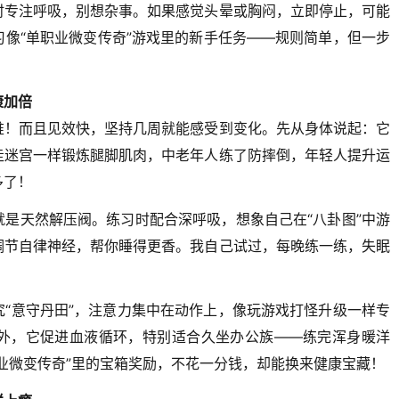
时专注呼吸，别想杂事。如果感觉头晕或胸闷，立即停止，可能
像“单职业微变传奇”游戏里的新手任务——规则简单，但一步
康加倍
堆！而且见效快，坚持几周就能感受到变化。先从身体说起：它
走迷宫一样锻炼腿脚肌肉，中老年人练了防摔倒，年轻人提升运
多了！
是天然解压阀。练习时配合深呼吸，想象自己在“八卦图”中游
调节自律神经，帮你睡得更香。我自己试过，每晚练一练，失眠
“意守丹田”，注意力集中在动作上，像玩游戏打怪升级一样专
外，它促进血液循环，特别适合久坐办公族——练完浑身暖洋
业微变传奇”里的宝箱奖励，不花一分钱，却能换来健康宝藏！