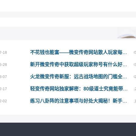
不花钱也能富——微变传奇网站散人玩家每日元宝任务全解析
7-18
0
新开微变传奇中获取超级玩家称号有什么好处？独家揭秘！
5-28
0
火龙微变传奇新服：远古战场地图的门槛全揭秘
3-07
0
轻变传奇网站独家解密：80级道士究竟能带几个护卫？玩法大公开！
2-17
1
练习八卦阵的注意事项与好处大揭秘！新手必看的趣味玩法攻略
2-02
1