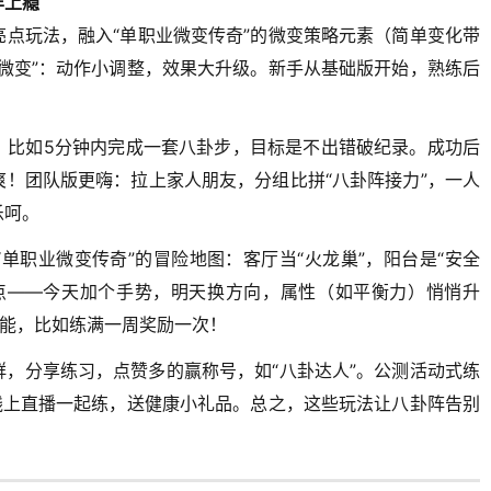
样上瘾
点玩法，融入“单职业微变传奇”的微变策略元素（简单变化带
微变”：动作小调整，效果大升级。新手从基础版开始，熟练后
，比如5分钟内完成一套八卦步，目标是不出错破纪录。成功后
！团队版更嗨：拉上家人朋友，分组比拼“八卦阵接力”，一人
乐呵。
单职业微变传奇”的冒险地图：客厅当“火龙巢”，阳台是“安全
点——今天加个手势，明天换方向，属性（如平衡力）悄悄升
技能，比如练满一周奖励一次！
，分享练习，点赞多的赢称号，如“八卦达人”。公测活动式练
线上直播一起练，送健康小礼品。总之，这些玩法让八卦阵告别