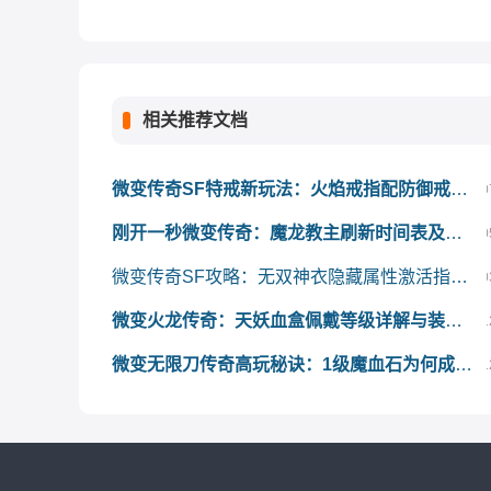
相关推荐文档
微变传奇SF特戒新玩法：火焰戒指配防御戒指，隐藏属性超乎想象
0
刚开一秒微变传奇：魔龙教主刷新时间表及掉落屠龙几率全解析
0
微变传奇SF攻略：无双神衣隐藏属性激活指南，最强搭配一网打尽
0
微变火龙传奇：天妖血盒佩戴等级详解与装备搭配攻略
1
微变无限刀传奇高玩秘诀：1级魔血石为何成标配？
1