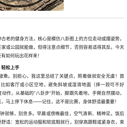
种古老的健身方法，核心是模仿八卦图上的方位走动或摆姿势，
在家或公园就能做，但得注意点细节，否则容易适得其反。今天
还有如何玩出花样来！
，轻松上手
疲惫。别担心，我这里总结了关键点，照着做就安全无虞！首
，比如客厅或小区空地，避免斜坡或湿滑地面（摔一跤可不好
动作，从基础的“八卦步”开始，脚跟先着地，手臂自然摆动，
胀，马上停下休息——记住，这不是比赛，身体舒适最重要！
5分钟就够，别贪多。早晨或傍晚最佳，空气清新、精神足。饭后
要舒适：宽松的运动服和软底鞋就行，别穿高跟鞋或紧身衣，束