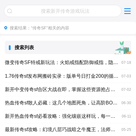
搜索结果：
“传奇SF”
相关的内容
搜索列表
微变传奇SF特戒新玩法：火焰戒指配防御戒指，隐藏属性超乎想象
07-18
1.76传奇sf发布网搬砖实录：版单号日打金200的循环路线，散人可复刻
07-03
新开中变传奇sf合区大战在即，掌握这些资源抢占技巧让你赢在起跑线
07-02
热血传奇sf散人必藏：这几个地图死角，让高阶BOSS原地转圈
06-30
新开热血传奇sf必看攻略：强化镶嵌这样玩，每一枚金币都花在刀刃上
06-11
最新传奇sf攻略：幻境八层巧战暗之牛魔王，法师走位与技巧详解
05-25