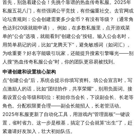
首先，别急着建公会！先挑个靠谱的热血传奇私服。2025年
私服五花八门，有些强调公平竞技，有些偏重社交。去官网或
论坛查规则：公会创建需要多少金币？有没有等级？（通常角
色达到20级就能申请）。例如，在多数私服里，点开游戏菜
单的“公会”选项，就能看到“创建公会”按钮。输入公会名时，
用简单易记的词，比如“龙腾天下”，避免敏感词（如词汇）。
为啥重要？好名字能吸引玩家，还能提升搜索引擎曝光——别
人搜“热血传奇私服公会”时，你的团队更容易被找到。
申请创建和设置核心架构
点“创建公会”后，系统会提示你填写资料。填公会宣言时，写
点激励人的话，比如“团结协作，共享荣耀”，别用负面词。接
着设置公会等级和职位：初始你当会长，下设副会长、长老等
角色。分配权限要合理——副会长能招人，长老管活动。
2025年私服更新了自动化工具，用游戏内“管理面板”一键设
置，省时省力。这一步是根基，搞定了公会就算“出生”了，赶
紧邀请好友加入，壮大初始队伍。