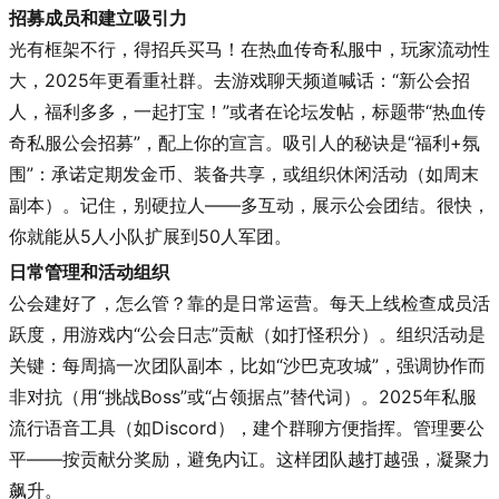
招募成员和建立吸引力
光有框架不行，得招兵买马！在热血传奇私服中，玩家流动性
大，2025年更看重社群。去游戏聊天频道喊话：“新公会招
人，福利多多，一起打宝！”或者在论坛发帖，标题带“热血传
奇私服公会招募”，配上你的宣言。吸引人的秘诀是“福利+氛
围”：承诺定期发金币、装备共享，或组织休闲活动（如周末
副本）。记住，别硬拉人——多互动，展示公会团结。很快，
你就能从5人小队扩展到50人军团。
日常管理和活动组织
公会建好了，怎么管？靠的是日常运营。每天上线检查成员活
跃度，用游戏内“公会日志”贡献（如打怪积分）。组织活动是
关键：每周搞一次团队副本，比如“沙巴克攻城”，强调协作而
非对抗（用“挑战Boss”或“占领据点”替代词）。2025年私服
流行语音工具（如Discord），建个群聊方便指挥。管理要公
平——按贡献分奖励，避免内讧。这样团队越打越强，凝聚力
飙升。