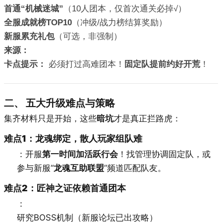
首通“机械迷城”
（10人团本，仅首次通关必掉√）
全服成就榜TOP10
（冲级/战力榜结算奖励）
新服累充礼包
（可选，非强制）
来源：
卡点提示：
必须打过高难团本！
固定队提前约好开荒
！
二、 五大升级难点与策略
集齐材料只是开始，这些
暗坑
才是真正拦路虎：
难点1：龙魂绑定，散人玩家组队难
：开服
第一时间加活跃行会
！找管理协调固定队，或
参与新服“
龙魂互助联盟
”频道匹配队友。
难点2：匠神之证依赖首通团本
：
研究BOSS机制（新服论坛已出攻略）