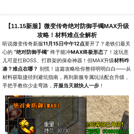
【11.15新服】微变传奇绝对防御手镯MAX升级
攻略！材料难点全解析
听说微变传奇新服
11月15日中午12点
要开了？老铁们最关
心的
“绝对防御手镯”
终于能冲
MAX终极形态
了！这玩意
儿可是扛BOSS、打群架的保命神器！但MAX升级
材料咋
凑？难点在哪？
别慌！这篇攻略给你整得明明白白——从
材料获取捷径到避坑指南，再到新服专属玩法配合升级，
手把手教你少走弯路，
开服当天就快人一步
！