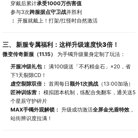
穿戴后累计
承受1000万伤害值
参与3次
跨服据点守卫战
并胜利
：
开服就戴上！打架/扛怪时自然激活
三、 新服专属福利：这样升级速度快3倍！
微变传奇新服（11.15）
为手镯升级量身定制了玩法：
开服冲级礼包：
满100级送「不朽精金石」×20，省
下1天裂隙CD！
虚空裂隙双倍：
首周每日
额外1次挑战
（13:00加场）
匠神训练营：
模拟团本机制，练配合免翻车，通关送5
个星辰守护碎片
MAX手镯外观解锁：
升级成功激活
全屏金光盾特效
，
站街辨识度拉满！