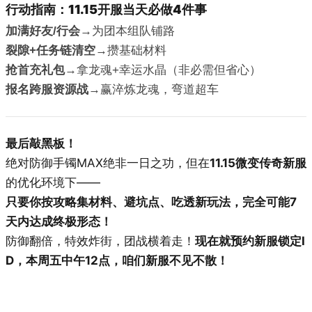
行动指南：11.15开服当天必做4件事
加满好友/行会
→为团本组队铺路
裂隙+任务链清空
→攒基础材料
抢首充礼包
→拿龙魂+幸运水晶（非必需但省心）
报名跨服资源战
→赢淬炼龙魂，弯道超车
最后敲黑板！
绝对防御手镯MAX绝非一日之功，但在
11.15微变传奇新服
的优化环境下——
只要你按攻略集材料、避坑点、吃透新玩法，完全可能7
天内达成终极形态！
防御翻倍，特效炸街，团战横着走！
现在就预约新服锁定I
D，本周五中午12点，咱们新服不见不散！