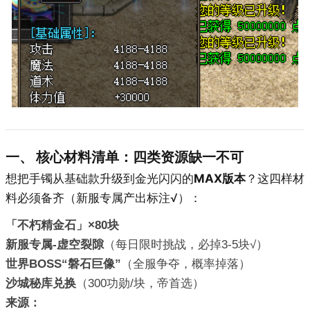
一、 核心材料清单：四类资源缺一不可
想把手镯从基础款升级到金光闪闪的
MAX版本
？这四样材
料必须备齐（新服专属产出标注√）：
「不朽精金石」×80块
新服专属-虚空裂隙
（每日限时挑战，必掉3-5块√）
世界BOSS“磐石巨像”
（全服争夺，概率掉落）
沙城秘库兑换
（300功勋/块，帝首选）
来源：