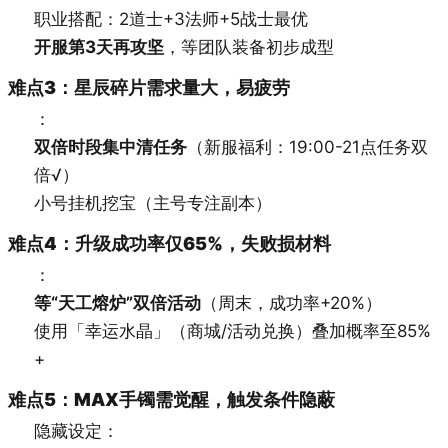
职业搭配：2道士+3法师+5战士最优
开服第3天再攻坚
，等团队装备初步成型
难点3：星辰碎片需求量大，易疲劳
：
双倍时段集中清任务
（新服福利：19:00-21点任务双
倍√）
小号挂机挖宝（主号专注副本）
难点4：升级成功率仅65%，失败损材料
：
等“天工熔炉”双倍活动
（周末，成功率+20%）
使用「幸运水晶」（商城/活动兑换）叠加概率至85%
+
难点5：MAX手镯需觉醒，触发条件隐蔽
隐藏设定：