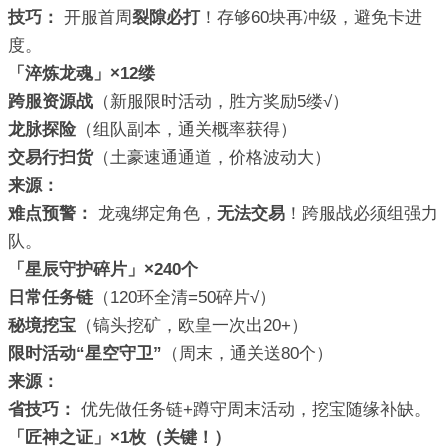
技巧：
开服首周
裂隙必打
！存够60块再冲级，避免卡进
度。
「淬炼龙魂」×12缕
跨服资源战
（新服限时活动，胜方奖励5缕√）
龙脉探险
（组队副本，通关概率获得）
交易行扫货
（土豪速通通道，价格波动大）
来源：
难点预警：
龙魂绑定角色，
无法交易
！跨服战必须组强力
队。
「星辰守护碎片」×240个
日常任务链
（120环全清=50碎片√）
秘境挖宝
（镐头挖矿，欧皇一次出20+）
限时活动“星空守卫”
（周末，通关送80个）
来源：
省技巧：
优先做任务链+蹲守周末活动，挖宝随缘补缺。
「匠神之证」×1枚（关键！）