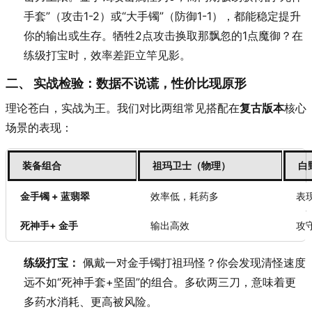
手套”（攻击1-2）或“大手镯”（防御1-1），都能稳定提升
你的输出或生存。牺牲2点攻击换取那飘忽的1点魔御？在
练级打宝时，效率差距立竿见影。
二、 实战检验：数据不说谎，性价比现原形
理论苍白，实战为王。我们对比两组常见搭配在
复古版本
核心
场景的表现：
装备组合
祖玛卫士（物理）
白
金手镯 + 蓝翡翠
效率低，耗药多
表
死神手+ 金手
输出高效
攻
练级打宝：
佩戴一对金手镯打祖玛怪？你会发现清怪速度
远不如“死神手套+坚固”的组合。多砍两三刀，意味着更
多药水消耗、更高被风险。