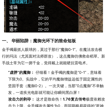
一、 华丽陷阱：魔御光环下的致命短板
金手镯最抓人眼球的，莫过于那行“魔御0-1”。在魔法攻击横
行的玛法（尤其面对法师群攻），这点魔御仿佛救命稻草。新
手战士常为它一掷千金，觉得戴上就能硬抗雷电术。
“虚胖”的魔御：
仔细看！金手镯的魔御是“0-1”，意味着
下限为0。实战中，它的平均魔御增益远低于固定属性的
坚固手套（魔御0-2）。一次关键，当那“0点魔御”不幸触
发，一道疾光电影就可能让你瞬间黑白屏！
攻击力的剥夺：
这才是致命伤！
1.76复古传奇
极度依赖攻
击力上限。金手镯攻击属性为0，而同期极易获得的“死神