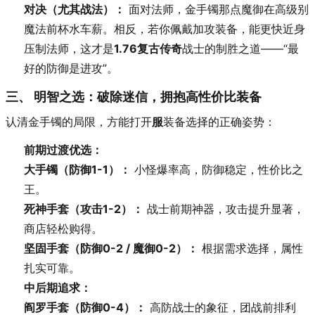
对决（尤其战法）：
面对法师，金手镯那点魔御在高级别
魔法前杯水车薪。相反，若你佩戴加攻装备，能更快近身
压制法师，这才是
1.76复古传奇
战士的制胜之道——“最
好的防御是进攻”。
三、 明智之选：破除迷信，拥抱高性价比装备
认清金手镯的局限，方能打开
服
装备选择的正确姿势：
前期过渡优选：
大手镯（防御1-1）：
小怪爆率高，防御稳定，性价比之
王。
死神手套（攻击1-2）：
战士前期神器，攻击提升显著，
商店轻松购得。
坚固手套（防御0-2 / 魔御0-2）：
根据需求选择，属性
扎实可靠。
中后期追求：
阎罗手套（防御0-4）：
高防战士的象征，团战前排利