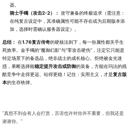
器。
骑士手镯（攻击2-2）：
攻守兼备的终极追求（需注意：
在纯复古设定中，其准确属性可能不存在或为后期版本添
加，选择时需确认服务器设定）。
总结：
在
1.76复古传奇
的硬核法则下，每一份属性都关乎生
死效率。金手镯的“魔御幻影”与“零攻击硬伤”，注定它只能是
特定场景下的备选品，绝非战士的成长核心。拒绝被金光迷
惑，果断选择能
稳定提升攻击或防御
的装备，方能在玛法的残
酷竞争中走得更远、站得更稳！记住：实用主义，才是
复古版
本
的生存铁律。
"真想不到会有人会打赏，言语也许对你并不重要，但我还是
谢谢你。"