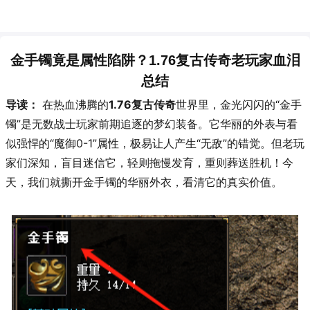
金手镯竟是属性陷阱？1.76复古传奇老玩家血泪
总结
导读：
在热血沸腾的
1.76复古传奇
世界里，金光闪闪的“金手
镯”是无数战士玩家前期追逐的梦幻装备。它华丽的外表与看
似强悍的“魔御0-1”属性，极易让人产生“无敌”的错觉。但老玩
家们深知，盲目迷信它，轻则拖慢发育，重则葬送胜机！今
天，我们就撕开金手镯的华丽外衣，看清它的真实价值。